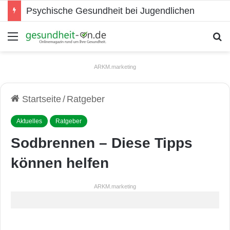
Psychische Gesundheit bei Jugendlichen
Menü
S
ARKM.marketing
Startseite
/
Ratgeber
Aktuelles
Ratgeber
Sodbrennen – Diese Tipps
können helfen
ARKM.marketing