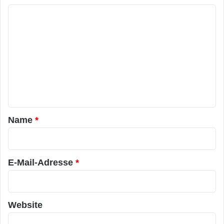
K
o
m
m
e
n
t
a
Name
*
r
*
E-Mail-Adresse
*
Website