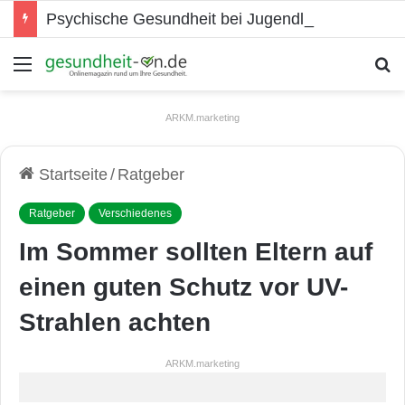
Psychische Gesundheit bei Jugendlichen
Menü
S
ARKM.marketing
Startseite
/
Ratgeber
Ratgeber
Verschiedenes
Im Sommer sollten Eltern auf
einen guten Schutz vor UV-
Strahlen achten
ARKM.marketing