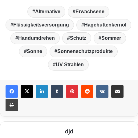
Alternative
Erwachsene
Flüssigkeitsversorgung
Hagebuttenkernöl
Handumdrehen
Schutz
Sommer
Sonne
Sonnenschutzprodukte
UV-Strahlen
LinkedIn
Tumblr
Pinterest
Reddit
VKontakte
Teile per E-Mail
Drucken
djd