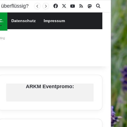
Facebook
X
YouTube
RSS
Mastodon
Suchen nach
C.
Datenschutz
Impressum
ing
ARKM Eventpromo: