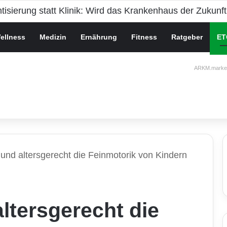
che Gesundheit bei Jugendlichen
ellness
Medizin
Ernährung
Fitness
Ratgeber
ET
ARKM.market
 und altersgerecht die Feinmotorik von Kindern
altersgerecht die