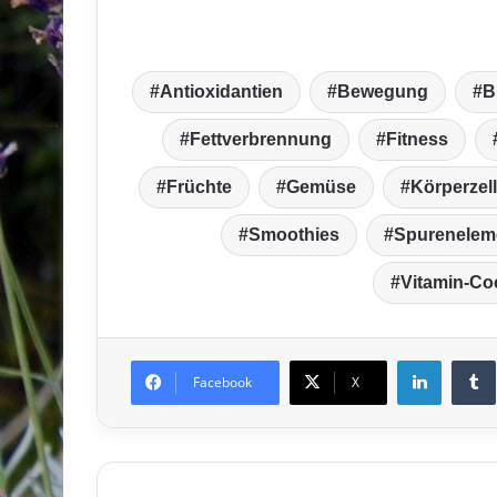
Antioxidantien
Bewegung
B
Fettverbrennung
Fitness
Früchte
Gemüse
Körperzel
Smoothies
Spurenelem
Vitamin-Coc
LinkedIn
T
Facebook
X