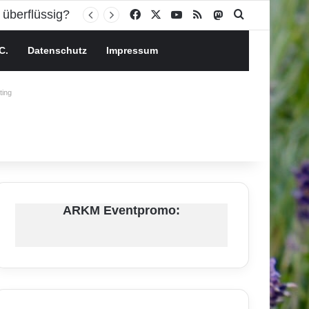
Facebook
X
YouTube
RSS
Mastodon
Suchen nach
C.
Datenschutz
Impressum
ing
ARKM Eventpromo: