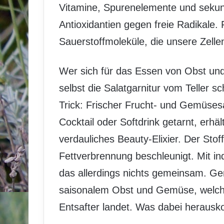
Vitamine, Spurenelemente und sekund
Antioxidantien gegen freie Radikale.
Sauerstoffmoleküle, die unsere Zelle
Wer sich für das Essen von Obst un
selbst die Salatgarnitur vom Teller s
Trick: Frischer Frucht- und Gemüsesaf
Cocktail oder Softdrink getarnt, erhäl
verdauliches Beauty-Elixier. Der Sto
Fettverbrennung beschleunigt. Mit ind
das allerdings nichts gemeinsam. Gem
saisonalem Obst und Gemüse, welche
Entsafter landet. Was dabei herausk