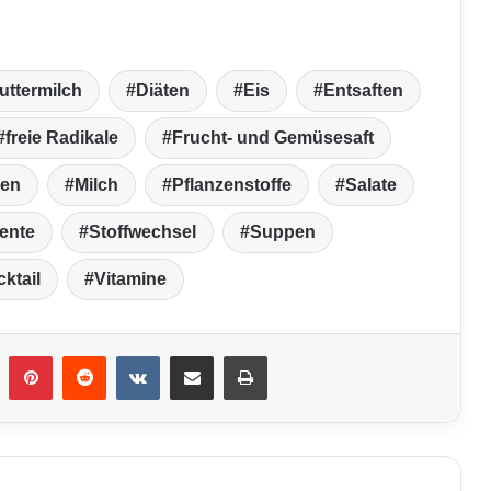
uttermilch
Diäten
Eis
Entsaften
freie Radikale
Frucht- und Gemüsesaft
len
Milch
Pflanzenstoffe
Salate
ente
Stoffwechsel
Suppen
ktail
Vitamine
umblr
Pinterest
Reddit
VKontakte
Teile per E-Mail
Drucken