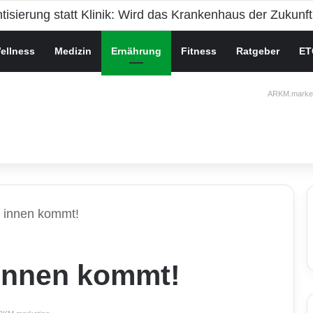
che Gesundheit bei Jugendlichen
ellness
Medizin
Ernährung
Fitness
Ratgeber
ET
ARKM.market
n innen kommt!
 innen kommt!