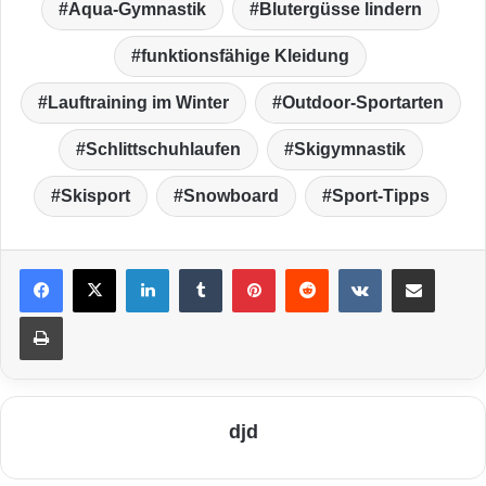
Aqua-Gymnastik
Blutergüsse lindern
funktionsfähige Kleidung
Lauftraining im Winter
Outdoor-Sportarten
Schlittschuhlaufen
Skigymnastik
Skisport
Snowboard
Sport-Tipps
LinkedIn
Tumblr
Pinterest
Reddit
VKontakte
Teile per E-Mail
Drucken
djd