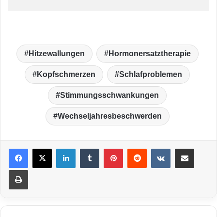
Hitzewallungen
Hormonersatztherapie
Kopfschmerzen
Schlafproblemen
Stimmungsschwankungen
Wechseljahresbeschwerden
LinkedIn
Tumblr
Pinterest
Reddit
VKontakte
Teile per E-Mail
Drucken