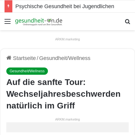
Psychische Gesundheit bei Jugendlichen
Menü
S
ARKM.marketing
Startseite
/
Gesundheit/Wellness
Gesundheit/Wellness
Auf die sanfte Tour:
Wechseljahresbeschwerden
natürlich im Griff
ARKM.marketing