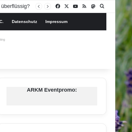
Facebook
X
YouTube
RSS
Mastodon
Suchen nach
C.
Datenschutz
Impressum
ing
ARKM Eventpromo: