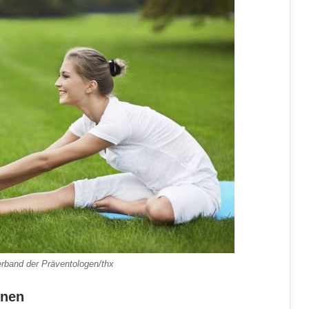
erband der Präventologen/thx
rnen