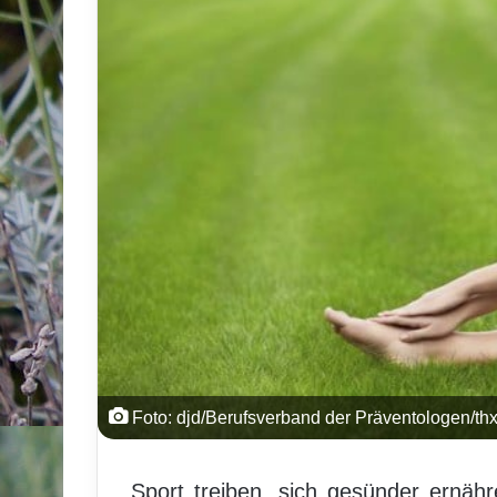
Foto: djd/Berufsverband der Präventologen/th
Sport treiben, sich gesünder ernä