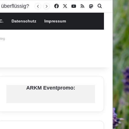
Facebook
X
YouTube
RSS
Mastodon
Suchen nach
C.
Datenschutz
Impressum
ing
ARKM Eventpromo: