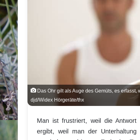
Das Ohr gilt als Auge des Gemüts, es erfasst,
djd/Widex Hörgeräte/thx
Man ist frustriert, weil die Antwor
ergibt, weil man der Unterhaltung 