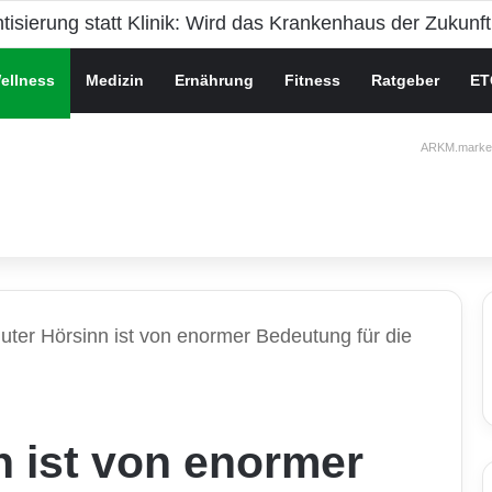
che Gesundheit bei Jugendlichen
ellness
Medizin
Ernährung
Fitness
Ratgeber
ET
ARKM.market
guter Hörsinn ist von enormer Bedeutung für die
n ist von enormer