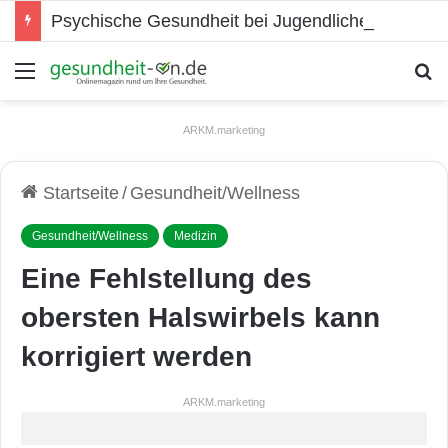
Psychische Gesundheit bei Jugendlichen
Menü
S
ARKM.marketing
Startseite
/
Gesundheit/Wellness
Gesundheit/Wellness
Medizin
Eine Fehlstellung des
obersten Halswirbels kann
korrigiert werden
ARKM.marketing