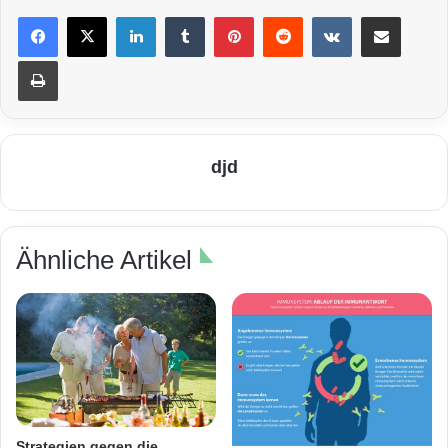
LinkedIn
Tumblr
Pinterest
Reddit
VKontakte
Teile per E-Mail
Drucken
djd
Ähnliche Artikel
Strategien gegen die