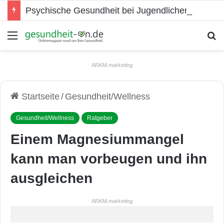
Psychische Gesundheit bei Jugendlichen
Menü
S
ARKM.marketing
Startseite
/
Gesundheit/Wellness
Gesundheit/Wellness
Ratgeber
Einem Magnesiummangel
kann man vorbeugen und ihn
ausgleichen
ARKM.marketing