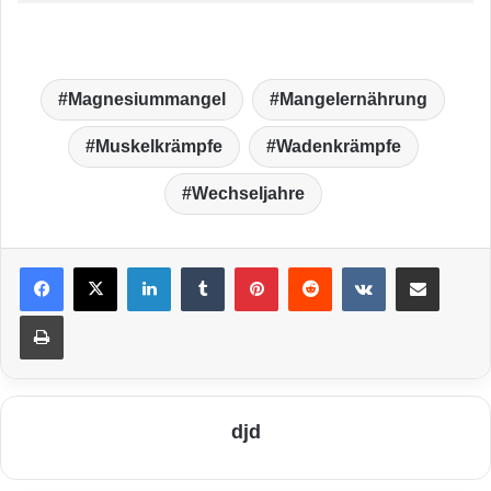
Magnesiummangel
Mangelernährung
Muskelkrämpfe
Wadenkrämpfe
Wechseljahre
LinkedIn
Tumblr
Pinterest
Reddit
VKontakte
Teile per E-Mail
Drucken
djd