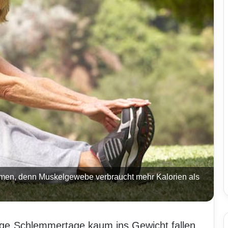
 formen, denn Muskelgewebe verbraucht mehr Kalorien als
ge Schlemmertage kaum ins Gewicht fallen,