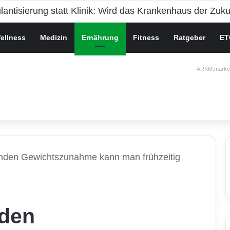
ische Gesundheit bei Jugendlichen
ellness
Medizin
Ernährung
Fitness
Ratgeber
ET
ARKM.market
enden Gewichtszunahme kann man frühzeitig
nden