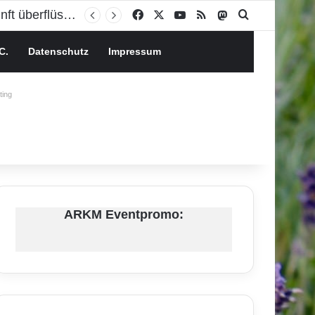
Facebook
X
YouTube
RSS
Mastodon
Suchen nach
C.
Datenschutz
Impressum
ing
ARKM Eventpromo: