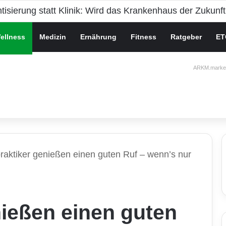
che Gesundheit bei Jugendlichen
ellness
Medizin
Ernährung
Fitness
Ratgeber
ET
ARKM.market
praktiker genießen einen guten Ruf – wenn’s nur
nießen einen guten