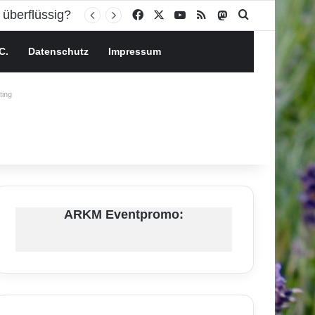
Facebook
X
YouTube
RSS
Mastodon
Suchen nach
C.
Datenschutz
Impressum
ing
ARKM Eventpromo: