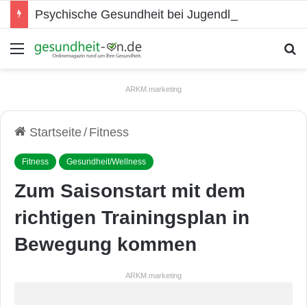
Psychische Gesundheit bei Jugendlichen
Menü
S
ARKM.marketing
Startseite
/
Fitness
Fitness
Gesundheit/Wellness
Zum Saisonstart mit dem
richtigen Trainingsplan in
Bewegung kommen
ARKM.marketing