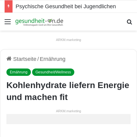
Psychische Gesundheit bei Jugendlichen
Menü
S
ARKM.marketing
Startseite
/
Ernährung
Ernährung
Gesundheit/Wellness
Kohlenhydrate liefern Energie
und machen fit
ARKM.marketing