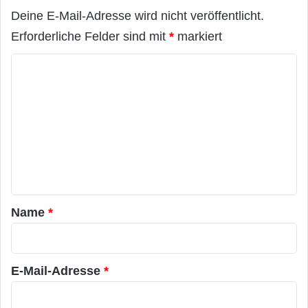
Deine E-Mail-Adresse wird nicht veröffentlicht.
Erforderliche Felder sind mit
*
markiert
K
o
m
m
e
n
t
a
Name
*
r
*
E-Mail-Adresse
*