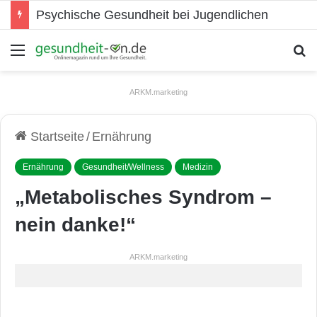
Psychische Gesundheit bei Jugendlichen
Menü
S
ARKM.marketing
Startseite
/
Ernährung
Ernährung
Gesundheit/Wellness
Medizin
„Metabolisches Syndrom –
nein danke!“
ARKM.marketing