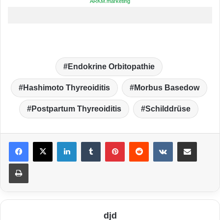
ARKM.marketing
Endokrine Orbitopathie
Hashimoto Thyreoiditis
Morbus Basedow
Postpartum Thyreoiditis
Schilddrüse
LinkedIn
Tumblr
Pinterest
Reddit
VKontakte
Teile per E-Mail
Drucken
djd