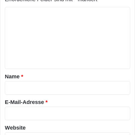
K
o
m
m
e
n
t
a
Name
*
r
*
E-Mail-Adresse
*
Website