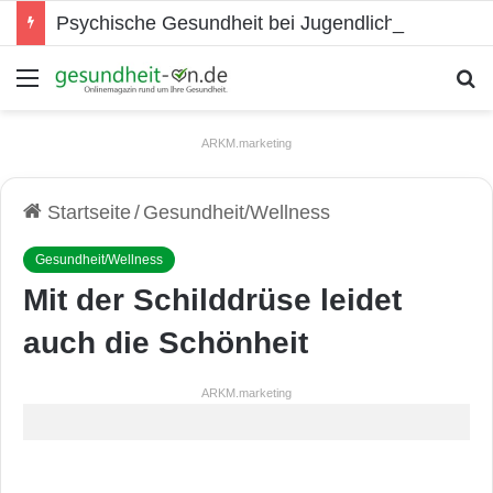
Psychische Gesundheit bei Jugendlichen
Menü
S
ARKM.marketing
Startseite
/
Gesundheit/Wellness
Gesundheit/Wellness
Mit der Schilddrüse leidet
auch die Schönheit
ARKM.marketing