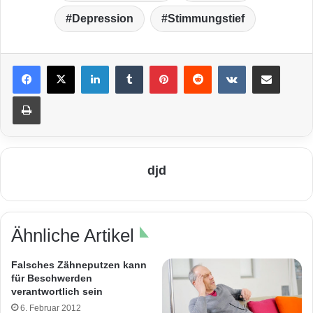
Depression
Stimmungstief
LinkedIn
Tumblr
Pinterest
Reddit
VKontakte
Teile per E-Mail
Drucken
djd
Ähnliche Artikel
Falsches Zähneputzen kann
für Beschwerden
verantwortlich sein
6. Februar 2012