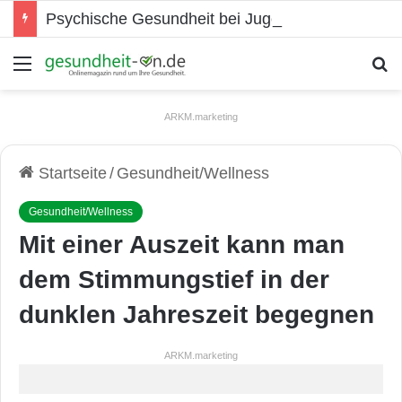
Psychische Gesundheit bei Jugendlichen
Menü
S
ARKM.marketing
Startseite
/
Gesundheit/Wellness
Gesundheit/Wellness
Mit einer Auszeit kann man
dem Stimmungstief in der
dunklen Jahreszeit begegnen
ARKM.marketing