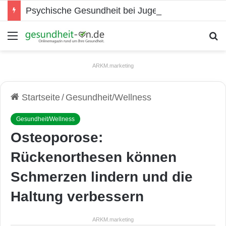
Psychische Gesundheit bei Jugendlichen
Menü
S
ARKM.marketing
Startseite
/
Gesundheit/Wellness
Gesundheit/Wellness
Osteoporose:
Rückenorthesen können
Schmerzen lindern und die
Haltung verbessern
ARKM.marketing