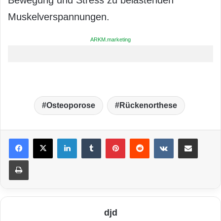
Bewegung und Stress zu belastenden
Muskelverspannungen.
ARKM.marketing
Osteoporose
Rückenorthese
LinkedIn
Tumblr
Pinterest
Reddit
VKontakte
Teile per E-Mail
Drucken
djd