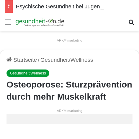
Psychische Gesundheit bei Jugendlichen
Menü
S
ARKM.marketing
Startseite
/
Gesundheit/Wellness
Gesundheit/Wellness
Osteoporose: Sturzprävention
durch mehr Muskelkraft
ARKM.marketing