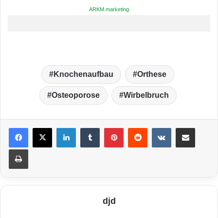
ARKM.marketing
Knochenaufbau
Orthese
Osteoporose
Wirbelbruch
LinkedIn
Tumblr
Pinterest
Reddit
VKontakte
Teile per E-Mail
Drucken
djd