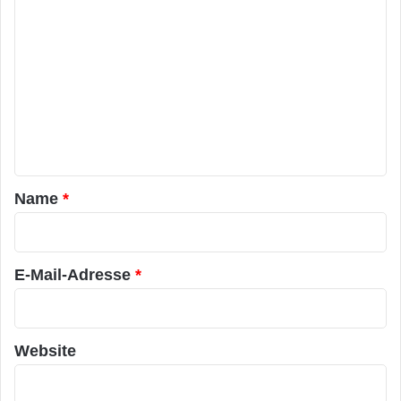
K
o
m
m
e
n
t
a
Name
*
r
*
E-Mail-Adresse
*
Website