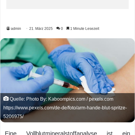
admin
21. März 2025
0
1 Minute Lesezeit
Quelle: Photo By: Kaboompics.com / pexels.com
https://www.pexels.com/de-de/foto/arm-hande-blut-spritze-
5206975/
Eine Vollblutmineralstoffanalyse ist ein