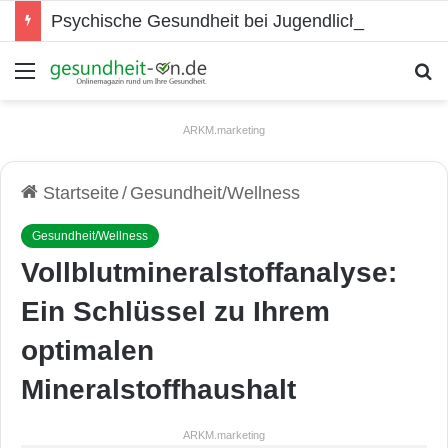
Psychische Gesundheit bei Jugendlichen
Menü
S
ARKM.marketing
Startseite
/
Gesundheit/Wellness
Gesundheit/Wellness
Vollblutmineralstoffanalyse:
Ein Schlüssel zu Ihrem
optimalen
Mineralstoffhaushalt
ARKM.marketing