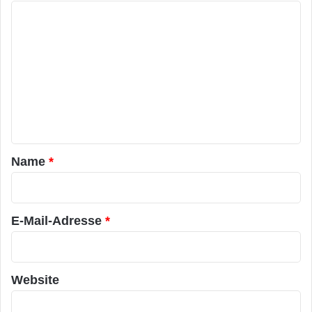
K
o
m
m
e
n
t
a
Name
*
r
*
E-Mail-Adresse
*
Website