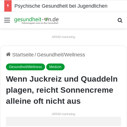
Psychische Gesundheit bei Jugendlichen
Menü
S
ARKM.marketing
Startseite
/
Gesundheit/Wellness
Gesundheit/Wellness
Medizin
Wenn Juckreiz und Quaddeln
plagen, reicht Sonnencreme
alleine oft nicht aus
ARKM.marketing