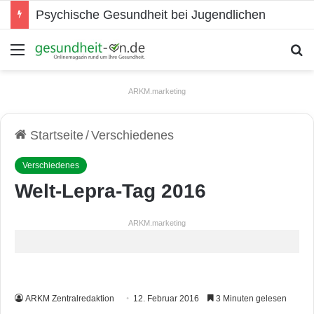
Psychische Gesundheit bei Jugendlichen
Menü
S
ARKM.marketing
Startseite
/
Verschiedenes
Verschiedenes
Welt-Lepra-Tag 2016
ARKM.marketing
ARKM Zentralredaktion
12. Februar 2016
3 Minuten gelesen