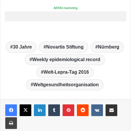
ARKM.marketing
30 Jahre
Novartis Stiftung
Nürnberg
Weekly epidemiological record
Welt-Lepra-Tag 2016
Weltgesundheitsorganisation
LinkedIn
Tumblr
Pinterest
Reddit
VKontakte
Teile per E-Mail
Drucken