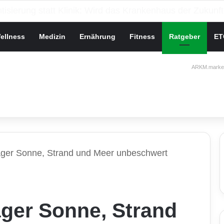
che Gesundheit bei Jugendlichen
ellness
Medizin
Ernährung
Fitness
Ratgeber
ET
ARKM.market
äger Sonne, Strand und Meer unbeschwert
äger Sonne, Strand