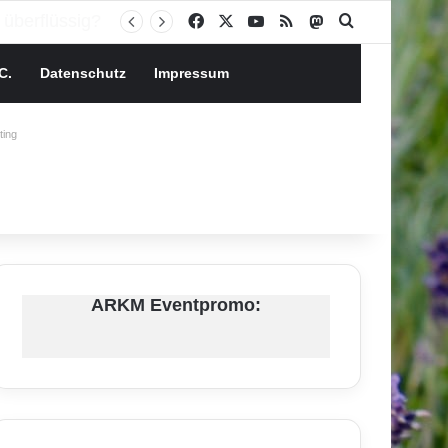
Facebook
X
YouTube
RSS
Mastodon
Suchen nach
C.
Datenschutz
Impressum
ing
ARKM Eventpromo: