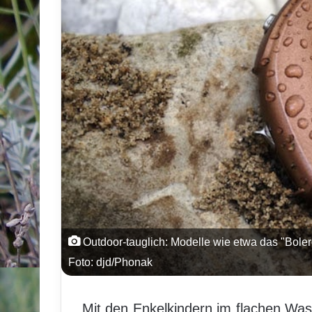
Outdoor-tauglich: Modelle wie etwa das "Bole
Foto: djd/Phonak
Mit den Enkelkindern im flachen Wa