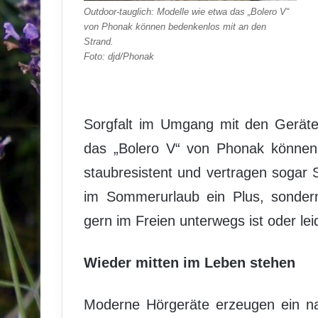
Outdoor-tauglich: Modelle wie etwa das „Bolero V“
von Phonak können bedenkenlos mit an den
Strand.
Foto: djd/Phonak
Sorgfalt im Umgang mit den Geräten
das „Bolero V“ von Phonak können 
staubresistent und vertragen sogar 
im Sommerurlaub ein Plus, sondern
gern im Freien unterwegs ist oder leid
Wieder mitten im Leben stehen
Moderne Hörgeräte erzeugen ein nat