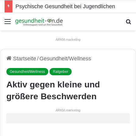
Psychische Gesundheit bei Jugendlichen
Menü
S
ARKM.marketing
Startseite
/
Gesundheit/Wellness
Gesundheit/Wellness
Ratgeber
Aktiv gegen kleine und
größere Beschwerden
ARKM.marketing