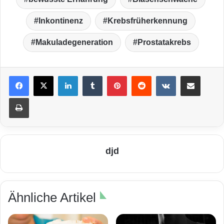
Inkontinenz
Krebsfrüherkennung
Makuladegeneration
Prostatakrebs
LinkedIn
Tumblr
Pinterest
Reddit
VKontakte
Teile per E-Mail
Drucken
djd
Ähnliche Artikel