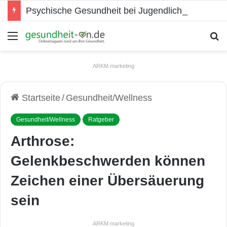
Psychische Gesundheit bei Jugendlichen
Menü
S
ARKM.marketing
Startseite
/
Gesundheit/Wellness
Gesundheit/Wellness
Ratgeber
Arthrose:
Gelenkbeschwerden können
Zeichen einer Übersäuerung
sein
ARKM.marketing