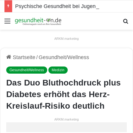
Psychische Gesundheit bei Jugendlichen
Menü
S
ARKM.marketing
Startseite
/
Gesundheit/Wellness
Gesundheit/Wellness
Medizin
Das Duo Bluthochdruck plus
Diabetes erhöht das Herz-
Kreislauf-Risiko deutlich
ARKM.marketing