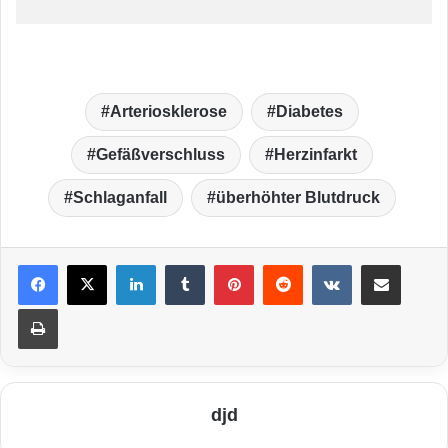
Arteriosklerose
Diabetes
Gefäßverschluss
Herzinfarkt
Schlaganfall
überhöhter Blutdruck
LinkedIn
Tumblr
Pinterest
Reddit
VKontakte
Teile per E-Mail
Drucken
djd