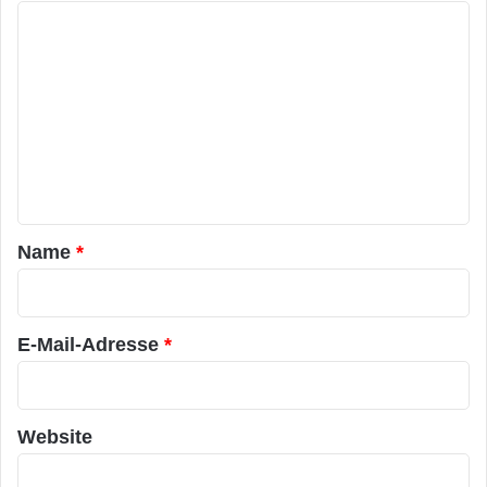
K
o
m
m
e
n
t
a
Name
*
r
*
E-Mail-Adresse
*
Website