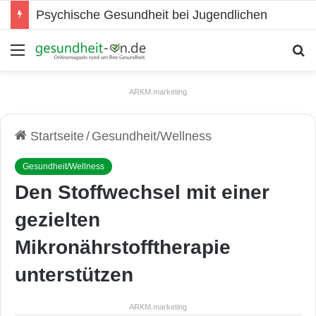
Psychische Gesundheit bei Jugendlichen
Menü
S
ARKM.marketing
Startseite
/
Gesundheit/Wellness
Gesundheit/Wellness
Den Stoffwechsel mit einer
gezielten
Mikronährstofftherapie
unterstützen
ARKM.marketing