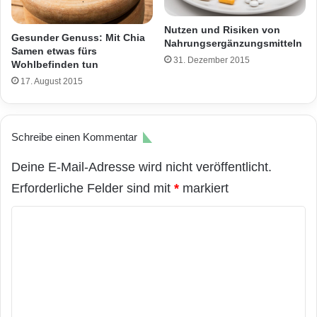
Nutzen und Risiken von
Gesunder Genuss: Mit Chia
Nahrungsergänzungsmitteln
Samen etwas fürs
31. Dezember 2015
Wohlbefinden tun
17. August 2015
Schreibe einen Kommentar
Deine E-Mail-Adresse wird nicht veröffentlicht.
Erforderliche Felder sind mit
*
markiert
K
o
m
m
e