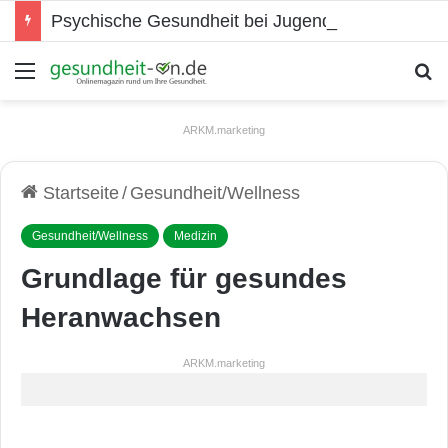
Psychische Gesundheit bei Jugendlichen
Menü
S
ARKM.marketing
Startseite
/
Gesundheit/Wellness
Gesundheit/Wellness
Medizin
Grundlage für gesundes
Heranwachsen
ARKM.marketing