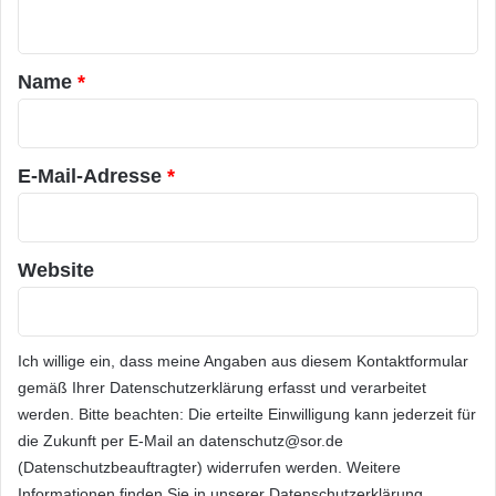
n
t
a
Name
*
r
*
E-Mail-Adresse
*
Website
Ich willige ein, dass meine Angaben aus diesem Kontaktformular
gemäß Ihrer
Datenschutzerklärung
erfasst und verarbeitet
werden. Bitte beachten: Die erteilte Einwilligung kann jederzeit für
die Zukunft per E-Mail an datenschutz@sor.de
(Datenschutzbeauftragter) widerrufen werden. Weitere
Informationen finden Sie in unserer
Datenschutzerklärung
.