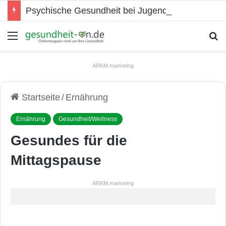
Psychische Gesundheit bei Jugendlichen
Menü
S
ARKM.marketing
Startseite
/
Ernährung
Ernährung
Gesundheit/Wellness
Gesundes für die
Mittagspause
ARKM.marketing