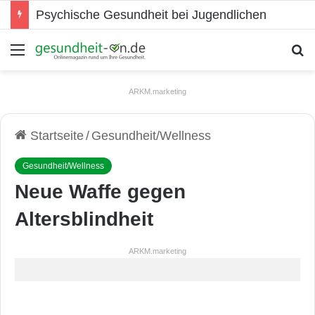
Psychische Gesundheit bei Jugendlichen
Menü
S
ARKM.marketing
Startseite
/
Gesundheit/Wellness
Gesundheit/Wellness
Neue Waffe gegen
Altersblindheit
ARKM.marketing