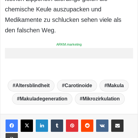
chemische Keule auszupacken und
Medikamente zu schlucken sehen viele als
den falschen Weg.
ARKM.marketing
Altersblindheit
Carotinoide
Makula
Makuladegeneration
Mikrozirkulation
LinkedIn
Tumblr
Pinterest
Reddit
VKontakte
Teile per E-Mail
Drucken