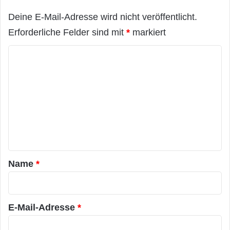
Deine E-Mail-Adresse wird nicht veröffentlicht.
Erforderliche Felder sind mit
*
markiert
K
o
m
m
e
n
t
a
Name
*
r
*
E-Mail-Adresse
*