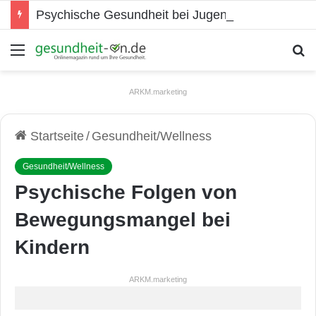
Psychische Gesundheit bei Jugendlichen
Menü
S
ARKM.marketing
Startseite
/
Gesundheit/Wellness
Gesundheit/Wellness
Psychische Folgen von
Bewegungsmangel bei
Kindern
ARKM.marketing