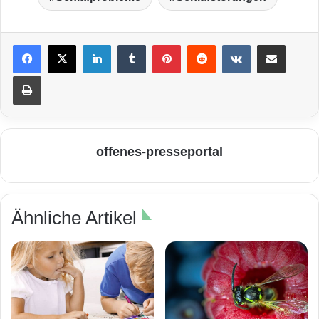
LinkedIn
Tumblr
Pinterest
Reddit
VKontakte
Teile per E-Mail
Drucken
offenes-presseportal
Ähnliche Artikel