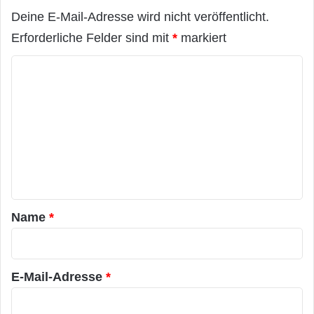
Deine E-Mail-Adresse wird nicht veröffentlicht.
Erforderliche Felder sind mit
*
markiert
K
o
m
m
e
n
t
a
Name
*
r
*
E-Mail-Adresse
*