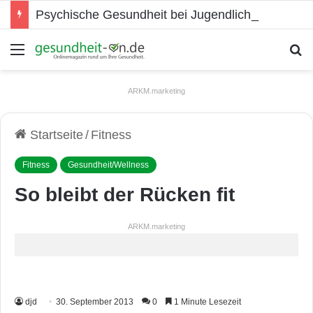
Psychische Gesundheit bei Jugendlichen
Menü
S
ARKM.marketing
Startseite
/
Fitness
Fitness
Gesundheit/Wellness
So bleibt der Rücken fit
ARKM.marketing
djd
30. September 2013
0
1 Minute Lesezeit