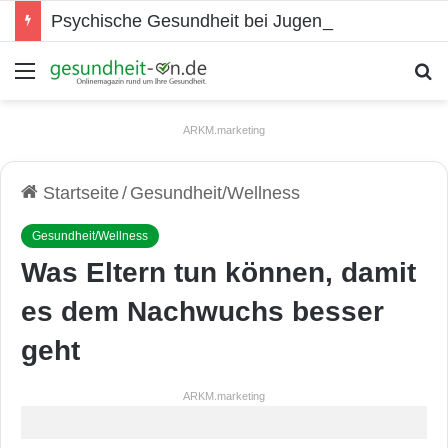
Psychische Gesundheit bei Jugendlichen
Menü
S
ARKM.marketing
Startseite
/
Gesundheit/Wellness
Gesundheit/Wellness
Was Eltern tun können, damit
es dem Nachwuchs besser
geht
ARKM.marketing