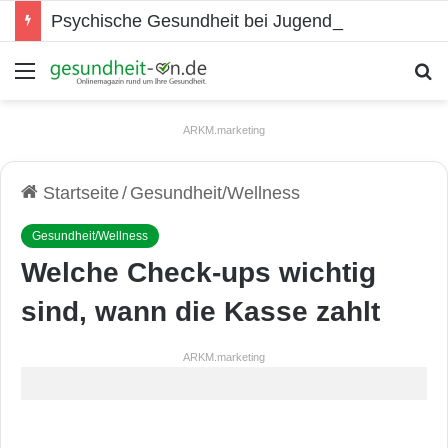
Psychische Gesundheit bei Jugendlichen
Menü
S
ARKM.marketing
Startseite
/
Gesundheit/Wellness
Gesundheit/Wellness
Welche Check-ups wichtig
sind, wann die Kasse zahlt
ARKM.marketing