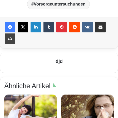
Vorsorgeuntersuchungen
LinkedIn
Tumblr
Pinterest
Reddit
VKontakte
Teile per E-Mail
Drucken
djd
Ähnliche Artikel