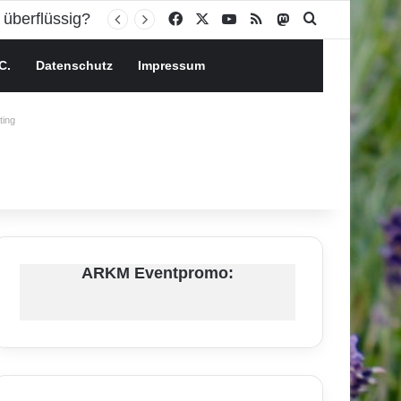
Facebook
X
YouTube
RSS
Mastodon
Suchen nach
C.
Datenschutz
Impressum
ing
ARKM Eventpromo: