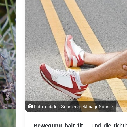
Foto: djd/doc Schmerzgel/ImageSource
Bewegung hält fit
– und die richti