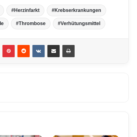
Herzinfarkt
Krebserkrankungen
le
Thrombose
Verhütungsmittel
umblr
Pinterest
Reddit
VKontakte
Teile per E-Mail
Drucken