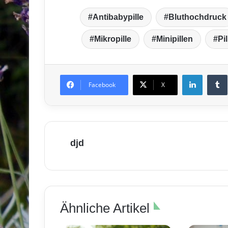
Antibabypille
Bluthochdruck
Mikropille
Minipillen
Pil
LinkedIn
T
Facebook
X
djd
Ähnliche Artikel