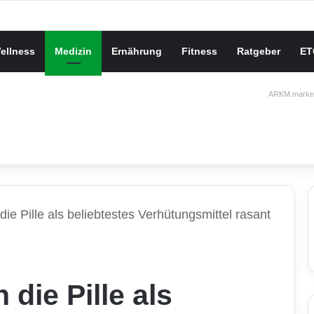
che Gesundheit bei Jugendlichen
ellness
Medizin
Ernährung
Fitness
Ratgeber
ET
ARKM.market
die Pille als beliebtestes Verhütungsmittel rasant
 die Pille als