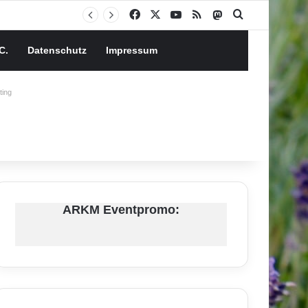
Facebook
X
YouTube
RSS
Mastodon
Suchen nach
C.
Datenschutz
Impressum
ing
ARKM Eventpromo: