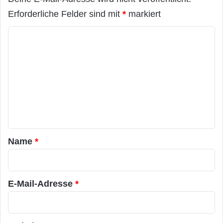
Erforderliche Felder sind mit
*
markiert
K
o
m
m
e
n
t
a
Name
*
r
*
E-Mail-Adresse
*