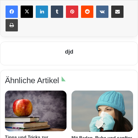
LinkedIn
Tumblr
Pinterest
Reddit
VKontakte
Teile per E-Mail
Drucken
djd
Ähnliche Artikel
Tipps und Tricks zur
Mit Baden, Ruhe und sanfter