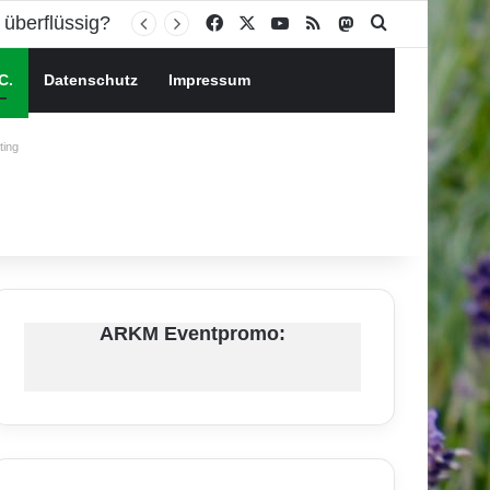
Facebook
X
YouTube
RSS
Mastodon
Suchen nach
C.
Datenschutz
Impressum
ing
ARKM Eventpromo: