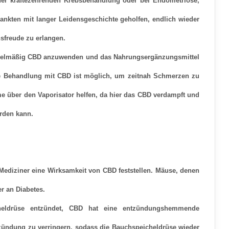
r kräftezehrenden Krebsbehandlung oder bei Endometriose,
rankten mit langer Leidensgeschichte geholfen, endlich wieder
sfreude zu erlangen.
regelmäßig CBD anzuwenden und das Nahrungsergänzungsmittel
ige Behandlung mit CBD ist möglich, um zeitnah Schmerzen zu
 über den Vaporisator helfen, da hier das CBD verdampft und
rden kann.
ediziner eine Wirksamkeit von CBD feststellen.
Mäuse, denen
r an Diabetes.
heldrüse entzündet,
CBD hat eine entzündungshemmende
ntzündung zu verringern, sodass die Bauchspeicheldrüse wieder