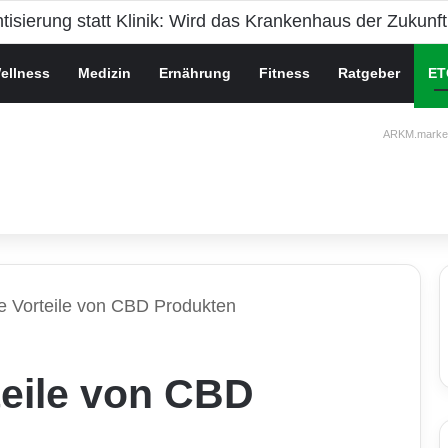
che Gesundheit bei Jugendlichen
ellness
Medizin
Ernährung
Fitness
Ratgeber
ET
ARKM.market
ie Vorteile von CBD Produkten
teile von CBD