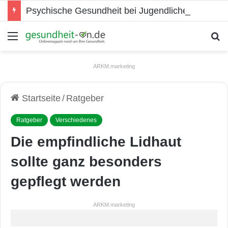
Psychische Gesundheit bei Jugendlichen
Menü
S
ARKM.marketing
Startseite
/
Ratgeber
Ratgeber
Verschiedenes
Die empfindliche Lidhaut
sollte ganz besonders
gepflegt werden
ARKM.marketing