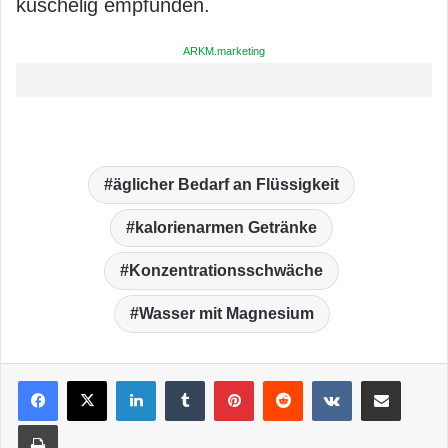
kuschelig empfunden.
ARKM.marketing
äglicher Bedarf an Flüssigkeit
kalorienarmen Getränke
Konzentrationsschwäche
Wasser mit Magnesium
LinkedIn
Tumblr
Pinterest
Reddit
VKontakte
Teile per E-Mail
Drucken