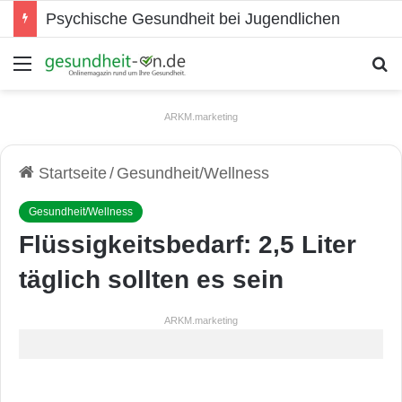
Psychische Gesundheit bei Jugendlichen
Menü
S
ARKM.marketing
Startseite
/
Gesundheit/Wellness
Gesundheit/Wellness
Flüssigkeitsbedarf: 2,5 Liter
täglich sollten es sein
ARKM.marketing