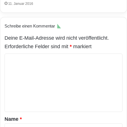
11. Januar 2016
Schreibe einen Kommentar
Deine E-Mail-Adresse wird nicht veröffentlicht.
Erforderliche Felder sind mit
*
markiert
K
o
m
m
e
n
t
a
Name
*
r