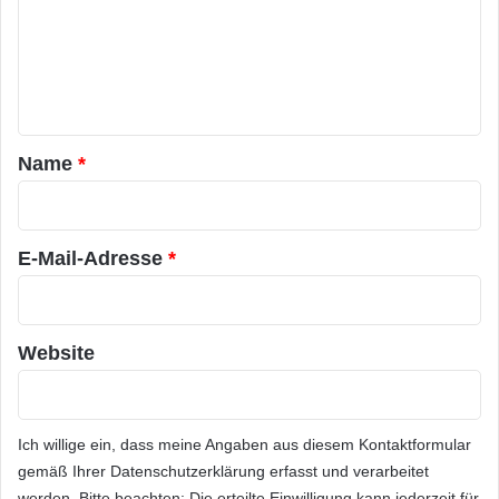
m
e
n
t
a
Name
*
r
*
E-Mail-Adresse
*
Website
Ich willige ein, dass meine Angaben aus diesem Kontaktformular
gemäß Ihrer
Datenschutzerklärung
erfasst und verarbeitet
werden. Bitte beachten: Die erteilte Einwilligung kann jederzeit für