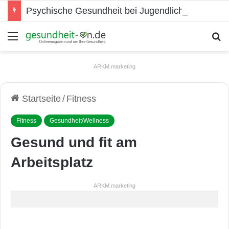
Psychische Gesundheit bei Jugendlichen
Menü
S
ARKM.marketing
Startseite
/
Fitness
Fitness
Gesundheit/Wellness
Gesund und fit am
Arbeitsplatz
ARKM.marketing