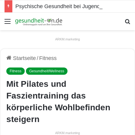
Psychische Gesundheit bei Jugendlichen
Menü
S
ARKM.marketing
Startseite
/
Fitness
Fitness
Gesundheit/Wellness
Mit Pilates und
Faszientraining das
körperliche Wohlbefinden
steigern
ARKM.marketing