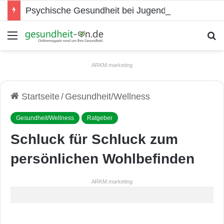
Psychische Gesundheit bei Jugendlichen
Menü
S
ARKM.marketing
Startseite
/
Gesundheit/Wellness
Gesundheit/Wellness
Ratgeber
Schluck für Schluck zum
persönlichen Wohlbefinden
ARKM.marketing