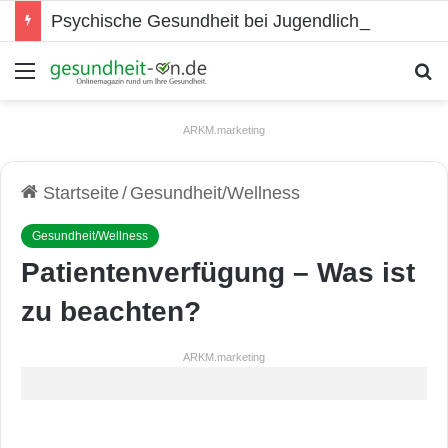
Psychische Gesundheit bei Jugendlichen
Menü
S
ARKM.marketing
Startseite
/
Gesundheit/Wellness
Gesundheit/Wellness
Patientenverfügung – Was ist
zu beachten?
ARKM.marketing