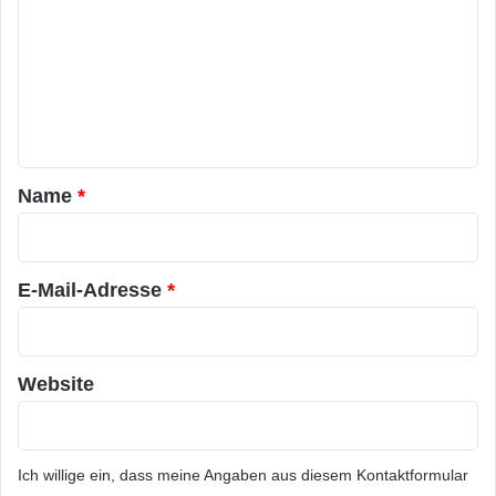
m
m
e
n
t
a
Name
*
r
*
E-Mail-Adresse
*
Website
Ich willige ein, dass meine Angaben aus diesem Kontaktformular