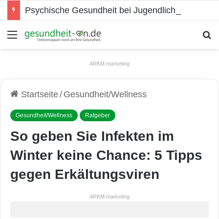
Psychische Gesundheit bei Jugendlichen
Menü
S
ARKM.marketing
Startseite
/
Gesundheit/Wellness
Gesundheit/Wellness
Ratgeber
So geben Sie Infekten im
Winter keine Chance: 5 Tipps
gegen Erkältungsviren
ARKM.marketing