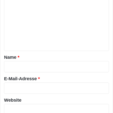
K
o
m
m
e
n
t
a
Name
*
r
*
E-Mail-Adresse
*
Website