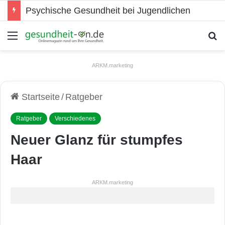
Psychische Gesundheit bei Jugendlichen
Menü
S
ARKM.marketing
Startseite
/
Ratgeber
Ratgeber
Verschiedenes
Neuer Glanz für stumpfes
Haar
ARKM.marketing