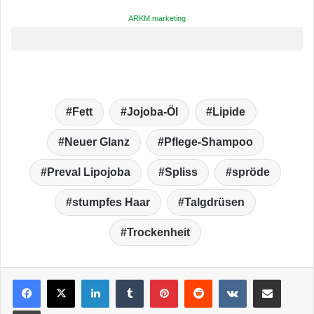
ARKM.marketing
Fett
Jojoba-Öl
Lipide
Neuer Glanz
Pflege-Shampoo
Preval Lipojoba
Spliss
spröde
stumpfes Haar
Talgdrüsen
Trockenheit
LinkedIn
Tumblr
Pinterest
Reddit
VKontakte
Teile per E-Mail
Drucken