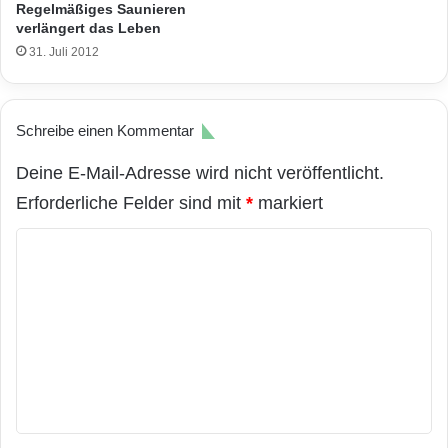
Regelmäßiges Saunieren
verlängert das Leben
31. Juli 2012
Schreibe einen Kommentar
Deine E-Mail-Adresse wird nicht veröffentlicht.
Erforderliche Felder sind mit
*
markiert
K
o
m
m
e
n
t