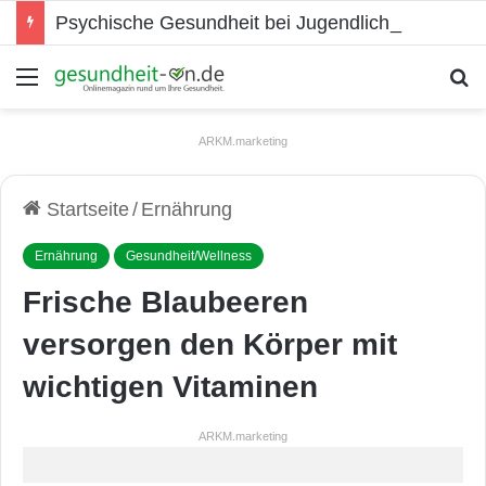
Psychische Gesundheit bei Jugendlichen
Menü
S
ARKM.marketing
Startseite
/
Ernährung
Ernährung
Gesundheit/Wellness
Frische Blaubeeren
versorgen den Körper mit
wichtigen Vitaminen
ARKM.marketing