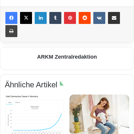
LinkedIn
Tumblr
Pinterest
Reddit
VKontakte
Teile per E-Mail
Drucken
ARKM Zentralredaktion
Ähnliche Artikel