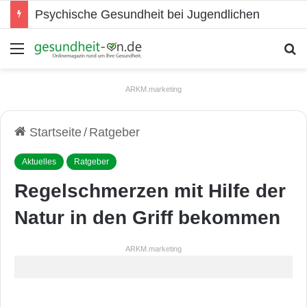
Psychische Gesundheit bei Jugendlichen
Menü
S
ARKM.marketing
Startseite
/
Ratgeber
Aktuelles
Ratgeber
Regelschmerzen mit Hilfe der
Natur in den Griff bekommen
ARKM.marketing