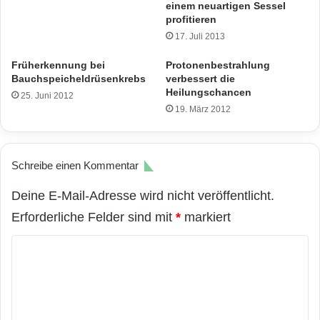
einem neuartigen Sessel
profitieren
17. Juli 2013
Früherkennung bei
Protonenbestrahlung
Bauchspeicheldrüsenkrebs
verbessert die
Heilungschancen
25. Juni 2012
19. März 2012
Schreibe einen Kommentar
Deine E-Mail-Adresse wird nicht veröffentlicht.
Erforderliche Felder sind mit
*
markiert
K
o
m
m