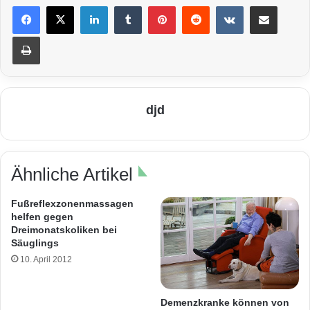
LinkedIn
Tumblr
Pinterest
Reddit
VKontakte
Teile per E-Mail
Drucken
djd
Ähnliche Artikel
Fußreflexzonenmassagen
helfen gegen
Dreimonatskoliken bei
Säuglings
10. April 2012
Demenzkranke können von