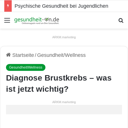
Psychische Gesundheit bei Jugendlichen
Menü
S
ARKM.marketing
Startseite
/
Gesundheit/Wellness
Gesundheit/Wellness
Diagnose Brustkrebs – was
ist jetzt wichtig?
ARKM.marketing